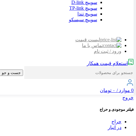
سوییچ D-link
سوییچ TP-link
سوییچ تندا
سوییچ سیسکو
لیست قیمت
تماس با ما
ورود / ثبت نام
استعلام قیمت همکار
جست و جو
0
موارد
/
۰
تومان
خروج
فیلتر موجودی و حراج
حراج
در انبار