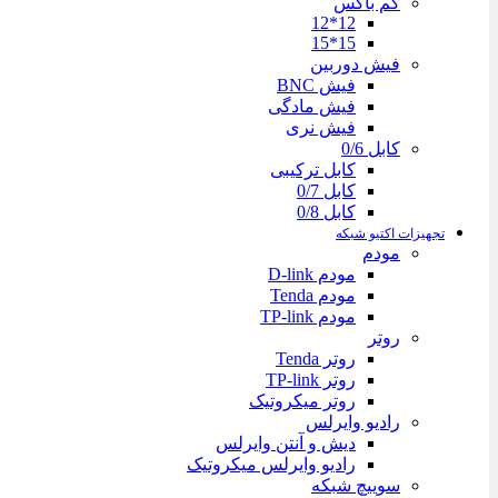
کم باکس
12*12
15*15
فیش دوربین
فیش BNC
فیش مادگی
فیش نری
کابل 0/6
کابل ترکیبی
کابل 0/7
کابل 0/8
تجهیزات اکتیو شبکه
مودم
مودم D-link
مودم Tenda
مودم TP-link
روتر
روتر Tenda
روتر TP-link
روتر میکروتیک
رادیو وایرلس
دیش و آنتن وایرلس
رادیو وایرلس میکروتیک
سوییچ شبکه