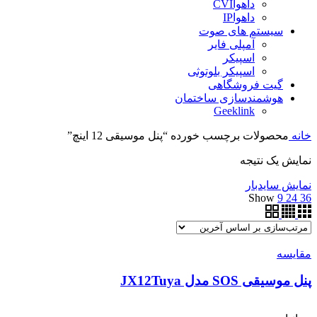
داهواCVI
داهواIP
سیستم های صوت
آمپلی فایر
اسپیکر
اسپیکر بلوتوثی
گیت فروشگاهی
هوشمندسازی ساختمان
Geeklink
خانه
محصولات برچسب خورده “پنل موسیقی 12 اینچ”
نمایش یک نتیجه
نمایش سایدبار
Show
9
24
36
مقایسه
پنل موسیقی SOS مدل JX12Tuya