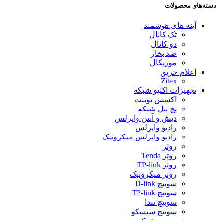
دسته‌های محصولات
آینه های هوشمند
تک کانال
دو کانال
ضد بخار
موزیکال
اعلام حریق
Zitex
تجهیزات اکتیو شبکه
اکسس پوینت
پچ پنل شبکه
دیش و آنتن وایرلس
رادیو وایرلس
رادیو وایرلس میکروتیک
روتر
روتر Tenda
روتر TP-link
روتر میکروتیک
سوییچ D-link
سوییچ TP-link
سوییچ تندا
سوییچ سیسکو