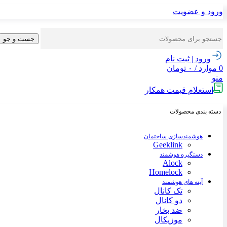
ورود و عضویت
جست و جو
ورود | ثبت نام
0
موارد
/
۰
تومان
منو
استعلام قیمت همکار
دسته بندی محصولات
هوشمندسازی ساختمان
Geeklink
دستگیره هوشمند
Alock
Homelock
آینه های هوشمند
تک کانال
دو کانال
ضد بخار
موزیکال