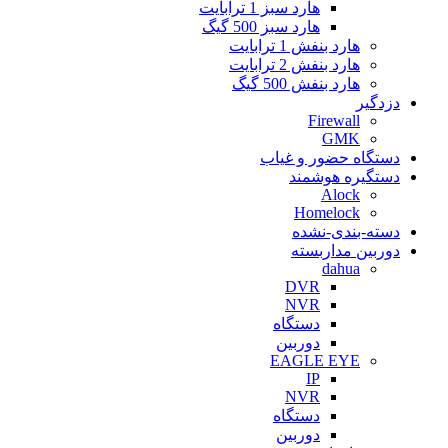
هارد سبز 1 ترابایت
هارد سبز 500 گیگ
هارد بنفش 1 ترابایت
هارد بنفش 2 ترابایت
هارد بنفش 500 گیگ
دزدگیر
Firewall
GMK
دستگاه حضور و غیاب
دستگیره هوشمند
Alock
Homelock
دسته-بندی-نشده
دوربین مداربسته
dahua
DVR
NVR
دستگاه
دوربین
EAGLE EYE
IP
NVR
دستگاه
دوربین