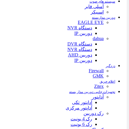
سیستم های صوت
آمپلی فایر
اسپیکر
دوربین مداربسته
EAGLE EYE
دستگاه NVR
دوربین IP
dahua
دستگاه DVR
دستگاه NVR
دوربین AHD
دوربین IP
دزدگیر
Firewall
GMK
اعلام حریق
Zitex
تجهیزات جانبی دوربین مدار بسته
آداپتور
آداپتور تکی
آداپتور مرکزی
رک دوربین
رک 4 یونیت
رک 6 یونیت