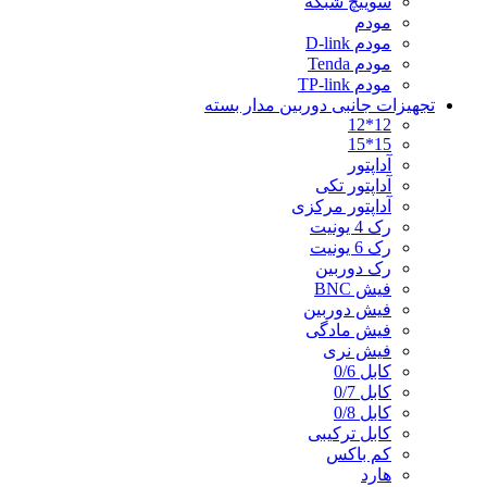
سوییچ شبکه
مودم
مودم D-link
مودم Tenda
مودم TP-link
تجهیزات جانبی دوربین مدار بسته
12*12
15*15
آداپتور
آداپتور تکی
آداپتور مرکزی
رک 4 یونیت
رک 6 یونیت
رک دوربین
فیش BNC
فیش دوربین
فیش مادگی
فیش نری
کابل 0/6
کابل 0/7
کابل 0/8
کابل ترکیبی
کم باکس
هارد