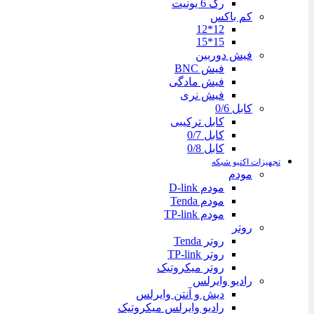
رک 6 یونیت
کم باکس
12*12
15*15
فیش دوربین
فیش BNC
فیش مادگی
فیش نری
کابل 0/6
کابل ترکیبی
کابل 0/7
کابل 0/8
تجهیزات اکتیو شبکه
مودم
مودم D-link
مودم Tenda
مودم TP-link
روتر
روتر Tenda
روتر TP-link
روتر میکروتیک
رادیو وایرلس
دیش و آنتن وایرلس
رادیو وایرلس میکروتیک