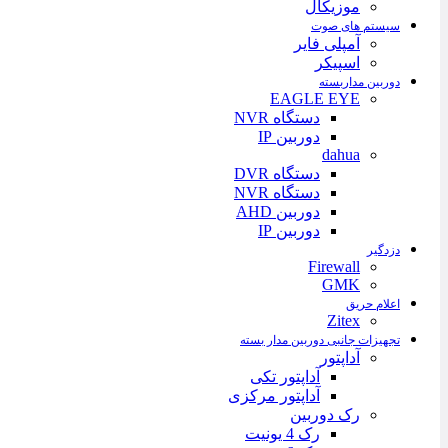
موزیکال
سیستم های صوت
آمپلی فایر
اسپیکر
دوربین مداربسته
EAGLE EYE
دستگاه NVR
دوربین IP
dahua
دستگاه DVR
دستگاه NVR
دوربین AHD
دوربین IP
دزدگیر
Firewall
GMK
اعلام حریق
Zitex
تجهیزات جانبی دوربین مدار بسته
آداپتور
آداپتور تکی
آداپتور مرکزی
رک دوربین
رک 4 یونیت