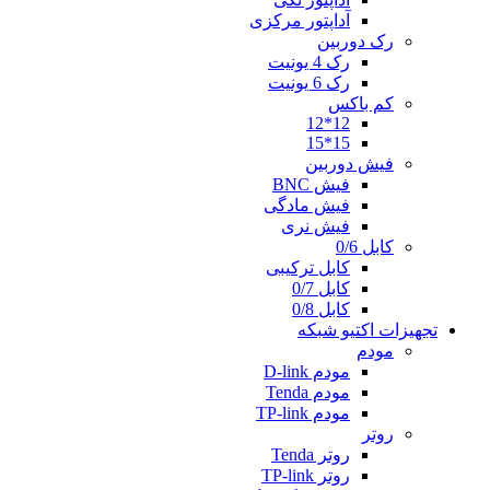
آداپتور مرکزی
رک دوربین
رک 4 یونیت
رک 6 یونیت
کم باکس
12*12
15*15
فیش دوربین
فیش BNC
فیش مادگی
فیش نری
کابل 0/6
کابل ترکیبی
کابل 0/7
کابل 0/8
تجهیزات اکتیو شبکه
مودم
مودم D-link
مودم Tenda
مودم TP-link
روتر
روتر Tenda
روتر TP-link