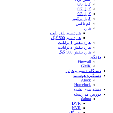
کابل 0/6
کابل 0/7
کابل 0/8
کابل ترکیبی
کم باکس
هارد
هارد سبز 1 ترابایت
هارد سبز 500 گیگ
هارد بنفش 1 ترابایت
هارد بنفش 2 ترابایت
هارد بنفش 500 گیگ
دزدگیر
Firewall
GMK
دستگاه حضور و غیاب
دستگیره هوشمند
Alock
Homelock
دسته-بندی-نشده
دوربین مداربسته
dahua
DVR
NVR
دستگاه