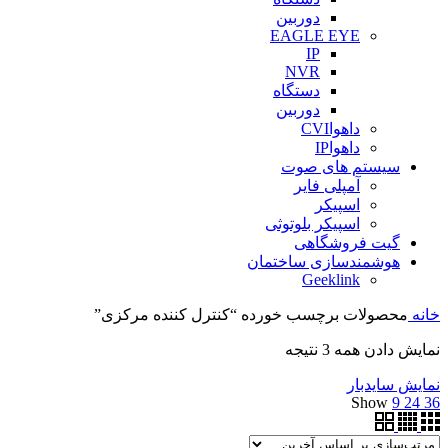
دوربین
EAGLE EYE
IP
NVR
دستگاه
دوربین
داهواCVI
داهواIP
سیستم های صوت
آمپلی فایر
اسپیکر
اسپیکر بلوتوثی
گیت فروشگاهی
هوشمندسازی ساختمان
Geeklink
خانه
محصولات برچسب خورده “کنترل کننده مرکزی”
نمایش دادن همه 3 نتیجه
نمایش سایدبار
Show
9
24
36