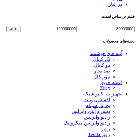
در انبار
فیلتر براساس قیمت:
فیلتر
دسته‌های محصولات
آینه های هوشمند
تک کانال
دو کانال
ضد بخار
موزیکال
اعلام حریق
Zitex
تجهیزات اکتیو شبکه
اکسس پوینت
پچ پنل شبکه
دیش و آنتن وایرلس
رادیو وایرلس
رادیو وایرلس میکروتیک
روتر
روتر Tenda