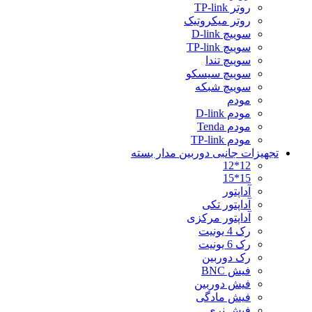
روتر TP-link
روتر میکروتیک
سوییچ D-link
سوییچ TP-link
سوییچ تندا
سوییچ سیسکو
سوییچ شبکه
مودم
مودم D-link
مودم Tenda
مودم TP-link
تجهیزات جانبی دوربین مدار بسته
12*12
15*15
آداپتور
آداپتور تکی
آداپتور مرکزی
رک 4 یونیت
رک 6 یونیت
رک دوربین
فیش BNC
فیش دوربین
فیش مادگی
فیش نری