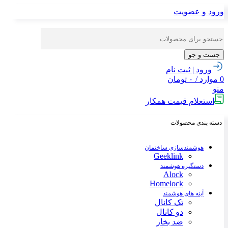
ورود و عضویت
جست و جو
ورود | ثبت نام
0
موارد
/
۰
تومان
منو
استعلام قیمت همکار
دسته بندی محصولات
هوشمندسازی ساختمان
Geeklink
دستگیره هوشمند
Alock
Homelock
آینه های هوشمند
تک کانال
دو کانال
ضد بخار