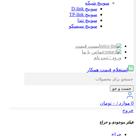
سوییچ شبکه
سوییچ D-link
سوییچ TP-link
سوییچ تندا
سوییچ سیسکو
لیست قیمت
تماس با ما
ورود / ثبت نام
استعلام قیمت همکار
جست و جو
0
موارد
/
۰
تومان
خروج
فیلتر موجودی و حراج
حراج