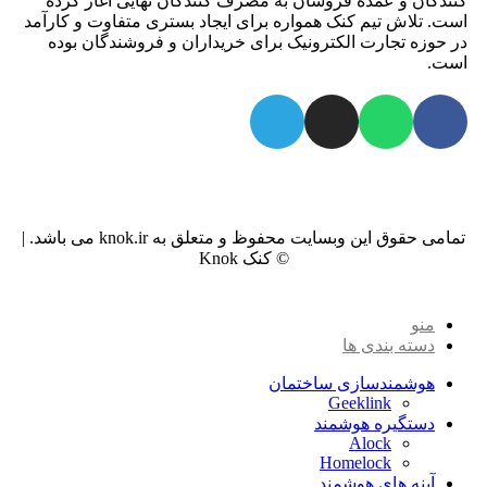
کنندگان و عمده فروشان به مصرف کنندگان نهایی آغاز کرده
است. تلاش تیم کنک همواره برای ایجاد بستری متفاوت و کارآمد
در حوزه تجارت الکترونیک برای خریداران و فروشندگان بوده
است.
تمامی حقوق این وبسایت محفوظ و متعلق به knok.ir می باشد. |
© کنک Knok
منو
دسته بندی ها
هوشمندسازی ساختمان
Geeklink
دستگیره هوشمند
Alock
Homelock
آینه های هوشمند