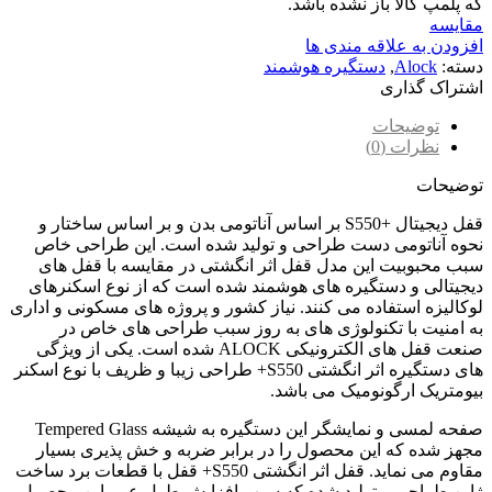
که پلمپ کالا باز نشده باشد.
مقایسه
افزودن به علاقه مندی ها
دسته:
Alock
,
دستگیره هوشمند
اشتراک گذاری
توضیحات
نظرات (0)
توضیحات
قفل دیجیتال +S550 بر اساس آناتومی بدن و بر اساس ساختار و
نحوه آناتومی دست طراحی و تولید شده است. این طراحی خاص
سبب محبوبیت این مدل قفل اثر انگشتی در مقایسه با قفل های
دیجیتالی و دستگیره های هوشمند شده است که از نوع اسکنرهای
لوکالیزه استفاده می کنند. نیاز کشور و پروژه های مسکونی و اداری
به امنیت با تکنولوژی های به روز سبب طراحی های خاص در
صنعت قفل های الکترونیکی ALOCK شده است. یکی از ویژگی
های دستگیره اثر انگشتی S550+ طراحی زیبا و ظریف با نوع اسکنر
بیومتریک ارگونومیک می باشد.
صفحه لمسی و نمایشگر این دستگیره به شیشه Tempered Glass
مجهز شده که این محصول را در برابر ضربه و خش پذیری بسیار
مقاوم می نماید. قفل اثر انگشتی S550+ قفل با قطعات برد ساخت
ژاپن طراحی و تولید شده که سبب افزایش طول عمر این محصول