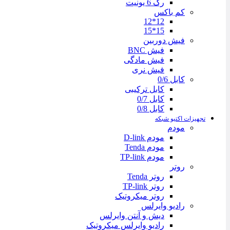
رک 6 یونیت
کم باکس
12*12
15*15
فیش دوربین
فیش BNC
فیش مادگی
فیش نری
کابل 0/6
کابل ترکیبی
کابل 0/7
کابل 0/8
تجهیزات اکتیو شبکه
مودم
مودم D-link
مودم Tenda
مودم TP-link
روتر
روتر Tenda
روتر TP-link
روتر میکروتیک
رادیو وایرلس
دیش و آنتن وایرلس
رادیو وایرلس میکروتیک