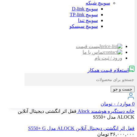
سوییچ شبکه
سوییچ D-link
سوییچ TP-link
سوییچ تندا
سوییچ سیسکو
لیست قیمت
تماس با ما
ورود / ثبت نام
استعلام قیمت همکار
جست و جو
0
موارد
/
۰
تومان
خانه
دستگیره هوشمند
Alock
قفل اثر انگشتی دیجیتال آنلاین
ALOCK مدل +S550
قفل اثر انگشتی دیجیتال آنلاین ALOCK مدل S550+ G
۳۶,۰۰۰,۰۰۰
تومان