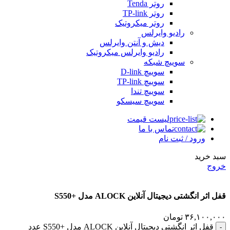
روتر Tenda
روتر TP-link
روتر میکروتیک
رادیو وایرلس
دیش و آنتن وایرلس
رادیو وایرلس میکروتیک
سوییچ شبکه
سوییچ D-link
سوییچ TP-link
سوییچ تندا
سوییچ سیسکو
لیست قیمت
تماس با ما
ورود / ثبت نام
سبد خرید
خروج
قفل اثر انگشتی دیجیتال آنلاین ALOCK مدل +S550
۳۶,۱۰۰,۰۰۰
تومان
قفل اثر انگشتی دیجیتال آنلاین ALOCK مدل +S550 عدد