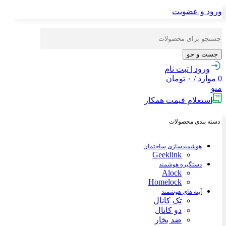
ورود و عضویت
جست و جو
ورود | ثبت نام
0
موارد
/
۰
تومان
منو
استعلام قیمت همکار
دسته بندی محصولات
هوشمندسازی ساختمان
Geeklink
دستگیره هوشمند
Alock
Homelock
آینه های هوشمند
تک کانال
دو کانال
ضد بخار