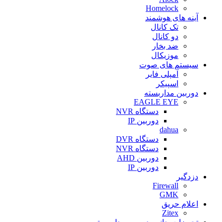
Homelock
آینه های هوشمند
تک کانال
دو کانال
ضد بخار
موزیکال
سیستم های صوت
آمپلی فایر
اسپیکر
دوربین مداربسته
EAGLE EYE
دستگاه NVR
دوربین IP
dahua
دستگاه DVR
دستگاه NVR
دوربین AHD
دوربین IP
دزدگیر
Firewall
GMK
اعلام حریق
Zitex