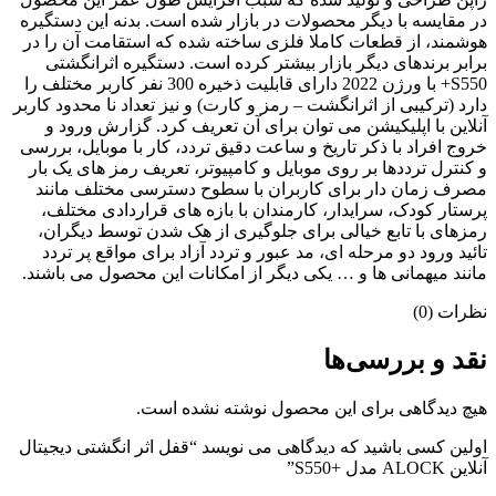
در مقایسه با دیگر محصولات در بازار شده است. بدنه این دستگیره
هوشمند، از قطعات کاملا فلزی ساخته شده که استقامت آن را در
برابر برندهای دیگر بازار بیشتر کرده است. دستگیره اثرانگشتی
S550+ با ورژن 2022 دارای قابلیت ذخیره 300 نفر کاربر مختلف را
دارد (ترکیبی از اثرانگشت – رمز و کارت) و نیز تعداد نا محدود کاربر
آنلاین با اپلیکیشن می توان برای آن تعریف کرد. گزارش ورود و
خروج افراد با ذکر تاریخ و ساعت دقیق تردد، کار با موبایل، بررسی
و کنترل ترددها بر روی موبایل و کامپیوتر، تعریف رمز های یک بار
مصرف زمان دار برای کاربران با سطوح دسترسی مختلف مانند
پرستار کودک، سرایدار، کارمندان با بازه های قراردادی مختلف،
رمزهای با تابع خیالی برای جلوگیری از هک شدن توسط دیگران،
تائید ورود دو مرحله ای، مد عبور و تردد آزاد برای مواقع پر تردد
مانند میهمانی ها و … یکی دیگر از امکانات این محصول می باشند.
نظرات (0)
نقد و بررسی‌ها
هیچ دیدگاهی برای این محصول نوشته نشده است.
اولین کسی باشید که دیدگاهی می نویسد “قفل اثر انگشتی دیجیتال
آنلاین ALOCK مدل +S550”