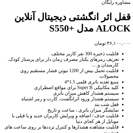
مشاوره رایگان
قفل اثر انگشتی دیجیتال آنلاین
ALOCK مدل +S550
۳۶,۱۰۰,۰۰۰
تومان
قابلیت ذخیره 300 نفر کاربر مختلف
تعریف رمزهای یکبار مصرف زمان دار برای پرستار کودک.
کارمندان و….
قابلیت تحمل بیش از 1200 نیوتن فشار مستقیم روی
محصولات
منبع تغذیه باتری قلمی 1.5*4
کلید مکانیکی Super B برای مواقع اضطراری
سیستم هشدار کاهش میزان باتری
سیستم هشدار ورود اثرانگشت، کارت و رمز اشتباه
قفل شب بند
نمایشگر میزان باتری ، ساعت و تاریخ
قابلیت حذف / اضافه و ویرایش کاربران جدید و یا قبلی با
موبایل از هر کجای دنیا
قابلیت مشاهده هشدارها و کنترل ترددها بر روی ساعت های
هوشمند