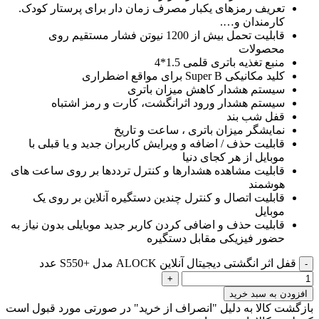
تعریف رمزهای یکبار مصرف زمان دار برای پرستار کودک.
کارمندان و….
قابلیت تحمل بیش از 1200 نیوتن فشار مستقیم روی
محصولات
منبع تغذیه باتری قلمی 1.5*4
کلید مکانیکی Super B برای مواقع اضطراری
سیستم هشدار کاهش میزان باتری
سیستم هشدار ورود اثرانگشت، کارت و رمز اشتباه
قفل شب بند
نمایشگر میزان باتری ، ساعت و تاریخ
قابلیت حذف / اضافه و ویرایش کاربران جدید و یا قبلی با
موبایل از هر کجای دنیا
قابلیت مشاهده هشدارها و کنترل ترددها بر روی ساعت های
هوشمند
قابلیت اتصال و کنترل چندین دستگیره آنلاین بر روی یک
موبایل
قابلیت حذف و اضافی کردن کاربر جدید موبایلی بدون نیاز به
حضور فیزیکی مقابل دستگیره
قفل اثر انگشتی دیجیتال آنلاین ALOCK مدل +S550 عدد
افزودن به سبد خرید
بازگشت کالا به دلیل "انصراف از خرید" در صورتی مورد قبول است