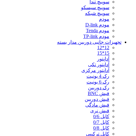
سوییچ تندا
سوییچ سیسکو
سوییچ شبکه
مودم
مودم D-link
مودم Tenda
مودم TP-link
تجهیزات جانبی دوربین مدار بسته
12*12
15*15
آداپتور
آداپتور تکی
آداپتور مرکزی
رک 4 یونیت
رک 6 یونیت
رک دوربین
فیش BNC
فیش دوربین
فیش مادگی
فیش نری
کابل 0/6
کابل 0/7
کابل 0/8
کابل ترکیبی