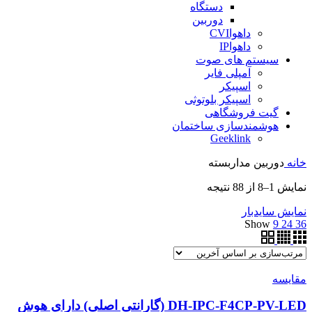
دستگاه
دوربین
داهواCVI
داهواIP
سیستم های صوت
آمپلی فایر
اسپیکر
اسپیکر بلوتوثی
گیت فروشگاهی
هوشمندسازی ساختمان
Geeklink
خانه
دوربین مداربسته
نمایش 1–8 از 88 نتیجه
نمایش سایدبار
Show
9
24
36
مقایسه
DH-IPC-F4CP-PV-LED (گارانتی اصلی) دارای هوش