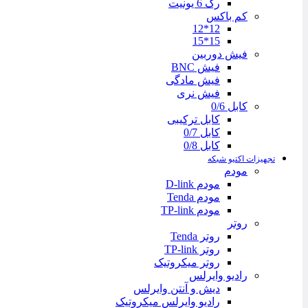
رک 6 یونیت
کم باکس
12*12
15*15
فیش دوربین
فیش BNC
فیش مادگی
فیش نری
کابل 0/6
کابل ترکیبی
کابل 0/7
کابل 0/8
تجهیزات اکتیو شبکه
مودم
مودم D-link
مودم Tenda
مودم TP-link
روتر
روتر Tenda
روتر TP-link
روتر میکروتیک
رادیو وایرلس
دیش و آنتن وایرلس
رادیو وایرلس میکروتیک