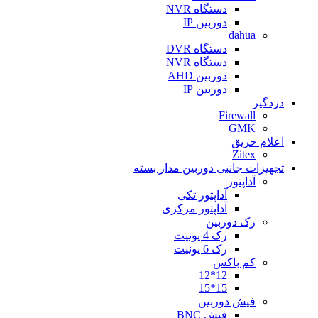
دستگاه NVR
دوربین IP
dahua
دستگاه DVR
دستگاه NVR
دوربین AHD
دوربین IP
دزدگیر
Firewall
GMK
اعلام حریق
Zitex
تجهیزات جانبی دوربین مدار بسته
آداپتور
آداپتور تکی
آداپتور مرکزی
رک دوربین
رک 4 یونیت
رک 6 یونیت
کم باکس
12*12
15*15
فیش دوربین
فیش BNC