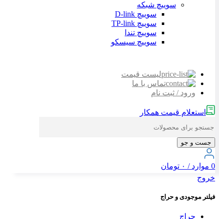
سوییچ شبکه
سوییچ D-link
سوییچ TP-link
سوییچ تندا
سوییچ سیسکو
لیست قیمت
تماس با ما
ورود / ثبت نام
استعلام قیمت همکار
جست و جو
0
موارد
/
۰
تومان
خروج
فیلتر موجودی و حراج
حراج