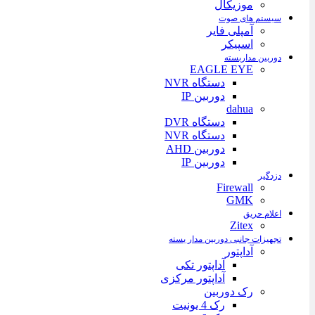
موزیکال
سیستم های صوت
آمپلی فایر
اسپیکر
دوربین مداربسته
EAGLE EYE
دستگاه NVR
دوربین IP
dahua
دستگاه DVR
دستگاه NVR
دوربین AHD
دوربین IP
دزدگیر
Firewall
GMK
اعلام حریق
Zitex
تجهیزات جانبی دوربین مدار بسته
آداپتور
آداپتور تکی
آداپتور مرکزی
رک دوربین
رک 4 یونیت