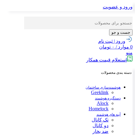
ورود و عضویت
جست و جو
ورود | ثبت نام
0
موارد
/
۰
تومان
منو
استعلام قیمت همکار
دسته بندی محصولات
هوشمندسازی ساختمان
Geeklink
دستگیره هوشمند
Alock
Homelock
آینه های هوشمند
تک کانال
دو کانال
ضد بخار