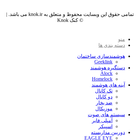
تمامی حقوق این وبسایت محفوظ و متعلق به knok.ir می باشد. |
© کنک Knok
منو
دسته بندی ها
هوشمندسازی ساختمان
Geeklink
دستگیره هوشمند
Alock
Homelock
آینه های هوشمند
تک کانال
دو کانال
ضد بخار
موزیکال
سیستم های صوت
آمپلی فایر
اسپیکر
دوربین مداربسته
EAGLE EYE