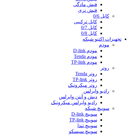
فیش مادگی
فیش نری
کابل 0/6
کابل ترکیبی
کابل 0/7
کابل 0/8
تجهیزات اکتیو شبکه
مودم
مودم D-link
مودم Tenda
مودم TP-link
روتر
روتر Tenda
روتر TP-link
روتر میکروتیک
رادیو وایرلس
دیش و آنتن وایرلس
رادیو وایرلس میکروتیک
سوییچ شبکه
سوییچ D-link
سوییچ TP-link
سوییچ تندا
سوییچ سیسکو