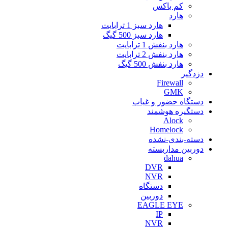
کم باکس
هارد
هارد سبز 1 ترابایت
هارد سبز 500 گیگ
هارد بنفش 1 ترابایت
هارد بنفش 2 ترابایت
هارد بنفش 500 گیگ
دزدگیر
Firewall
GMK
دستگاه حضور و غیاب
دستگیره هوشمند
Alock
Homelock
دسته-بندی-نشده
دوربین مداربسته
dahua
DVR
NVR
دستگاه
دوربین
EAGLE EYE
IP
NVR