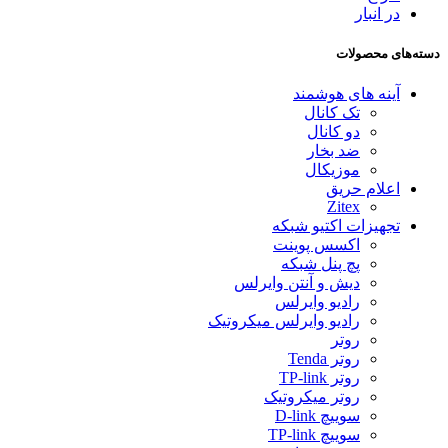
در انبار
دسته‌های محصولات
آینه های هوشمند
تک کانال
دو کانال
ضد بخار
موزیکال
اعلام حریق
Zitex
تجهیزات اکتیو شبکه
اکسس پوینت
پچ پنل شبکه
دیش و آنتن وایرلس
رادیو وایرلس
رادیو وایرلس میکروتیک
روتر
روتر Tenda
روتر TP-link
روتر میکروتیک
سوییچ D-link
سوییچ TP-link