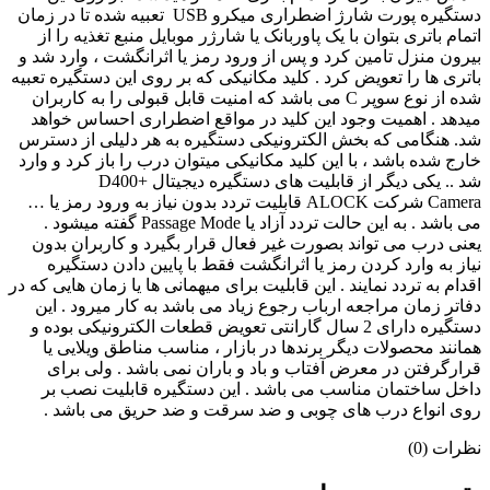
دستگیره پورت شارژ اضطراری میکرو USB تعبیه شده تا در زمان
اتمام باتری بتوان با یک پاوربانک یا شارژر موبایل منبع تغذیه را از
بیرون منزل تامین کرد و پس از ورود رمز یا اثرانگشت ، وارد شد و
باتری ها را تعویض کرد . کلید مکانیکی که بر روی این دستگیره تعبیه
شده از نوع سوپر C می باشد که امنیت قابل قبولی را به کاربران
میدهد . اهمیت وجود این کلید در مواقع اضطراری احساس خواهد
شد. هنگامی که بخش الکترونیکی دستگیره به هر دلیلی از دسترس
خارج شده باشد ، با این کلید مکانیکی میتوان درب را باز کرد و وارد
شد .. یکی دیگر از قابلیت های دستگیره دیجیتال D400+
Camera شرکت ALOCK قابلیت تردد بدون نیاز به ورود رمز یا …
می باشد . به این حالت تردد آزاد یا Passage Mode گفته میشود .
یعنی درب می تواند بصورت غیر فعال قرار بگیرد و کاربران بدون
نیاز به وارد کردن رمز یا اثرانگشت فقط با پایین دادن دستگیره
اقدام به تردد نمایند . این قابلیت برای میهمانی ها یا زمان هایی که در
دفاتر زمان مراجعه ارباب رجوع زیاد می باشد به کار میرود . این
دستگیره دارای 2 سال گارانتی تعویض قطعات الکترونیکی بوده و
همانند محصولات دیگر برندها در بازار ، مناسب مناطق ویلایی یا
قرارگرفتن در معرض آفتاب و باد و باران نمی باشد . ولی برای
داخل ساختمان مناسب می باشد . این دستگیره قابلیت نصب بر
روی انواع درب های چوبی و ضد سرقت و ضد حریق می باشد .
نظرات (0)