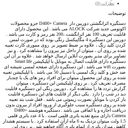
نظرات (0)
توضیحات
دستگیره اثرانگشتی دوربین دار D400+ Camera جزو محصولات
اکونومی جدید شرکت ALOCK می باشد . این محصول دارای
قابلیت تعریف 100 نفر اثرانگشت ،200 نفر رمز و کارت می باشد .
دوربین این دستگیره 4 مگاپیکسل رنگی بوده که در صورت لمس
کردن کلید زنگ ، علاوه بر ضبط تصویر بر روی مموری کارت تعبیه
شده بر روی آن ، میتوان از داخل نیز بیرون را مشاهده کرد . و نیز
تصاویر برای مدیر بصورت آنلاین ارسال خواهد شد . علاوه بر آن این
دستگیره دارای قابلیت اتصال به موبایل با اپلیکیشن Smart life
بصورت wifi می باشد . این دستگیره دارای صفحه لمسی شیشه ای
ضد خش و کلید زنگ لمسی با دسیبل 50 می باشد . با اپلیکیشن تعبیه
شده بر روی این محصول میتوان برای افراد رمز های یک یا چندبار
مصرف تعریف کرد . بر روی اپلیکیشن این دستگیره ، میتوان
گزارش تردد ها را مشاهده کرد . دوربین رنگی این دستگیره قابلیت
دید در شب را دارد . یکی دیگر از قابلیت های این دستگیره قابلیت
باز کردن با موبایل بصورت ریموتی می باشد . قفل شب بند تعبیه
شده بر روی دستگیره سبب جلوگیری از ورود افراد از بیرون بدون
دریافت اجازه و یا اتفاقی می باشد . دستگیره هوشمند D400+
Camera دارای منبع تغذیه باتری قلمی است . با 4 عدد باتری قلمی
1.5 ولت میتوان نزدیک به 6 ماه ازآن استفاده کرد . با سیستم هشدار
کاهش میزان باتری از اتمام باتری آگاه خواهید شد . بر روی این