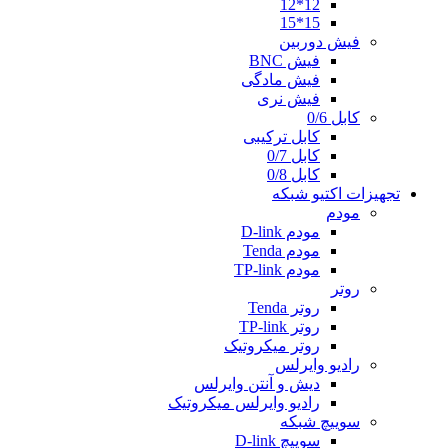
12*12
15*15
فیش دوربین
فیش BNC
فیش مادگی
فیش نری
کابل 0/6
کابل ترکیبی
کابل 0/7
کابل 0/8
تجهیزات اکتیو شبکه
مودم
مودم D-link
مودم Tenda
مودم TP-link
روتر
روتر Tenda
روتر TP-link
روتر میکروتیک
رادیو وایرلس
دیش و آنتن وایرلس
رادیو وایرلس میکروتیک
سوییچ شبکه
سوییچ D-link