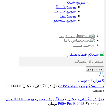
سوییچ شبکه
سوییچ D-link
سوییچ TP-link
سوییچ تندا
سوییچ سیسکو
لیست قیمت
تماس با ما
ورود / ثبت نام
استعلام قیمت همکار
جست و جو
0
موارد
/
۰
تومان
خانه
دستگیره هوشمند
Alock
قفل اثر انگشتی دیجیتال D400+
Camera
قفل اثر انگشتی دیجیتال و دستگیره تشخیص چهره ALOCK مدل
۶۷,۰۰۰,۰۰۰
P60+ Pro B 2023
تومان