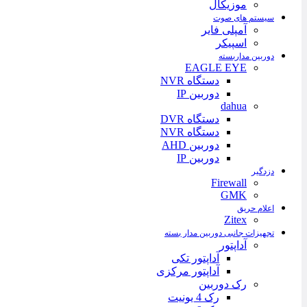
موزیکال
سیستم های صوت
آمپلی فایر
اسپیکر
دوربین مداربسته
EAGLE EYE
دستگاه NVR
دوربین IP
dahua
دستگاه DVR
دستگاه NVR
دوربین AHD
دوربین IP
دزدگیر
Firewall
GMK
اعلام حریق
Zitex
تجهیزات جانبی دوربین مدار بسته
آداپتور
آداپتور تکی
آداپتور مرکزی
رک دوربین
رک 4 یونیت