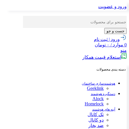
ورود و عضویت
جست و جو
ورود | ثبت نام
0
موارد
/
۰
تومان
منو
استعلام قیمت همکار
دسته بندی محصولات
هوشمندسازی ساختمان
Geeklink
دستگیره هوشمند
Alock
Homelock
آینه های هوشمند
تک کانال
دو کانال
ضد بخار