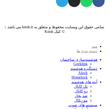
تمامی حقوق این وبسایت محفوظ و متعلق به knok.ir می باشد. |
© کنک Knok
منو
دسته بندی ها
هوشمندسازی ساختمان
Geeklink
دستگیره هوشمند
Alock
Homelock
آینه های هوشمند
تک کانال
دو کانال
ضد بخار
موزیکال
سیستم های صوت