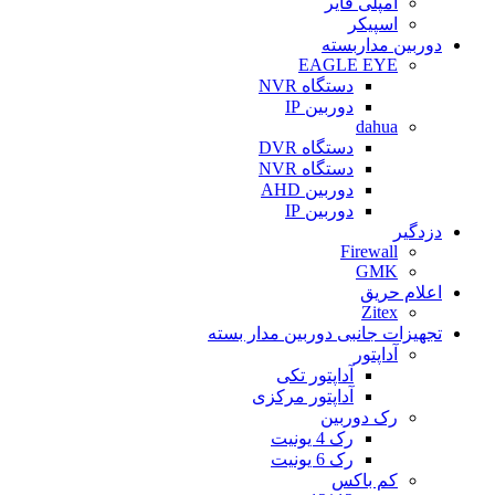
آمپلی فایر
اسپیکر
دوربین مداربسته
EAGLE EYE
دستگاه NVR
دوربین IP
dahua
دستگاه DVR
دستگاه NVR
دوربین AHD
دوربین IP
دزدگیر
Firewall
GMK
اعلام حریق
Zitex
تجهیزات جانبی دوربین مدار بسته
آداپتور
آداپتور تکی
آداپتور مرکزی
رک دوربین
رک 4 یونیت
رک 6 یونیت
کم باکس