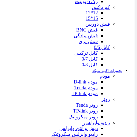
رک 6 یونیت
کم باکس
12*12
15*15
فیش دوربین
فیش BNC
فیش مادگی
فیش نری
کابل 0/6
کابل ترکیبی
کابل 0/7
کابل 0/8
تجهیزات اکتیو شبکه
مودم
مودم D-link
مودم Tenda
مودم TP-link
روتر
روتر Tenda
روتر TP-link
روتر میکروتیک
رادیو وایرلس
دیش و آنتن وایرلس
رادیو وایرلس میکروتیک