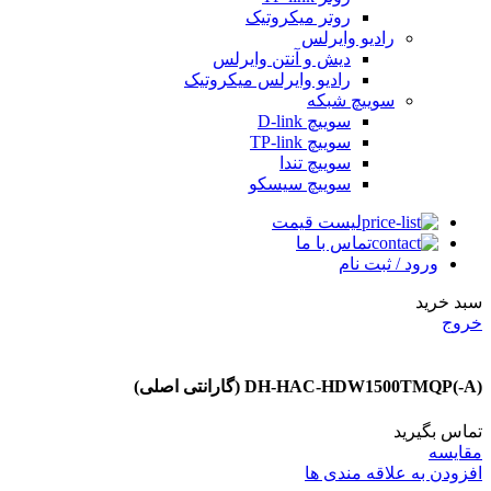
روتر میکروتیک
رادیو وایرلس
دیش و آنتن وایرلس
رادیو وایرلس میکروتیک
سوییچ شبکه
سوییچ D-link
سوییچ TP-link
سوییچ تندا
سوییچ سیسکو
لیست قیمت
تماس با ما
ورود / ثبت نام
سبد خرید
خروج
DH-HAC-HDW1500TMQP(-A) (گارانتی اصلی)
تماس بگیرید
مقایسه
افزودن به علاقه مندی ها