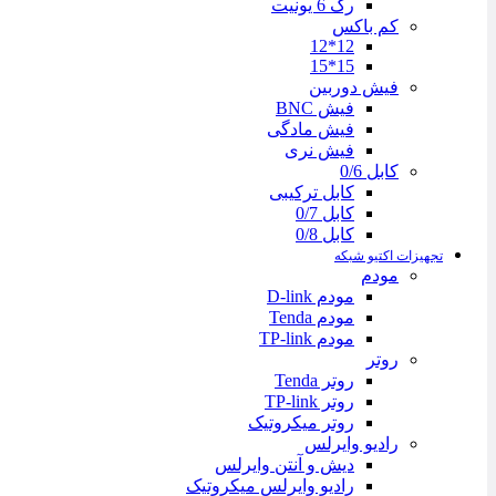
رک 6 یونیت
کم باکس
12*12
15*15
فیش دوربین
فیش BNC
فیش مادگی
فیش نری
کابل 0/6
کابل ترکیبی
کابل 0/7
کابل 0/8
تجهیزات اکتیو شبکه
مودم
مودم D-link
مودم Tenda
مودم TP-link
روتر
روتر Tenda
روتر TP-link
روتر میکروتیک
رادیو وایرلس
دیش و آنتن وایرلس
رادیو وایرلس میکروتیک