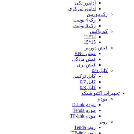
آداپتور تکی
آداپتور مرکزی
رک دوربین
رک 4 یونیت
رک 6 یونیت
کم باکس
12*12
15*15
فیش دوربین
فیش BNC
فیش مادگی
فیش نری
کابل 0/6
کابل ترکیبی
کابل 0/7
کابل 0/8
تجهیزات اکتیو شبکه
مودم
مودم D-link
مودم Tenda
مودم TP-link
روتر
روتر Tenda
روتر TP-link