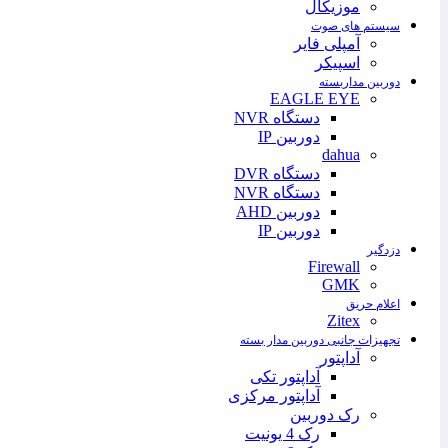
موزیکال
سیستم های صوت
آمپلی فایر
اسپیکر
دوربین مداربسته
EAGLE EYE
دستگاه NVR
دوربین IP
dahua
دستگاه DVR
دستگاه NVR
دوربین AHD
دوربین IP
دزدگیر
Firewall
GMK
اعلام حریق
Zitex
تجهیزات جانبی دوربین مدار بسته
آداپتور
آداپتور تکی
آداپتور مرکزی
رک دوربین
رک 4 یونیت