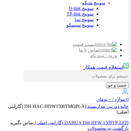
سوییچ شبکه
سوییچ D-link
سوییچ TP-link
سوییچ تندا
سوییچ سیسکو
لیست قیمت
تماس با ما
ورود / ثبت نام
استعلام قیمت همکار
جست و جو
0
موارد
/
۰
تومان
خانه
دوربین مداربسته
DH-HAC-HDW1500TMQP(-A) (گارانتی
اصلی)
DAHUA DH-HFW-1509TP-LED (گارانتی اصلی)
تماس بگیرید
بازگشت به محصولات