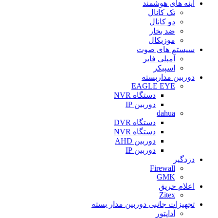
آینه های هوشمند
تک کانال
دو کانال
ضد بخار
موزیکال
سیستم های صوت
آمپلی فایر
اسپیکر
دوربین مداربسته
EAGLE EYE
دستگاه NVR
دوربین IP
dahua
دستگاه DVR
دستگاه NVR
دوربین AHD
دوربین IP
دزدگیر
Firewall
GMK
اعلام حریق
Zitex
تجهیزات جانبی دوربین مدار بسته
آداپتور