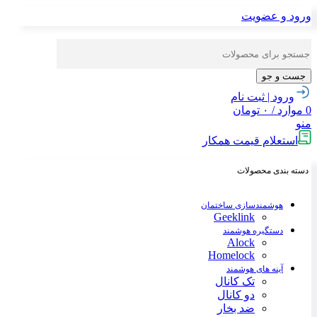
ورود و عضویت
جست و جو
ورود | ثبت نام
0
موارد
/
۰
تومان
منو
استعلام قیمت همکار
دسته بندی محصولات
هوشمندسازی ساختمان
Geeklink
دستگیره هوشمند
Alock
Homelock
آینه های هوشمند
تک کانال
دو کانال
ضد بخار