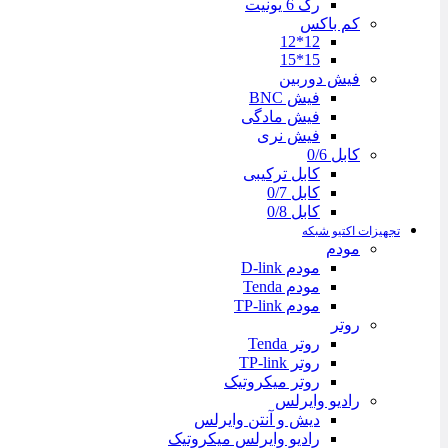
رک 6 یونیت
کم باکس
12*12
15*15
فیش دوربین
فیش BNC
فیش مادگی
فیش نری
کابل 0/6
کابل ترکیبی
کابل 0/7
کابل 0/8
تجهیزات اکتیو شبکه
مودم
مودم D-link
مودم Tenda
مودم TP-link
روتر
روتر Tenda
روتر TP-link
روتر میکروتیک
رادیو وایرلس
دیش و آنتن وایرلس
رادیو وایرلس میکروتیک