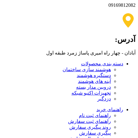
09169812082
آدرس:
آبادان - چهار راه امیری پاساژ زمرد طبقه اول
دسته بندی محصولات
هوشمند سازی ساختمان
دستگیره هوشمند
آینه های هوشمند
دروبین مدار بسته
تجهیزات اکتیو شبکه
دزدگیر
راهنمای خرید
راهنمای ثبت نام
راهنمای ثبت سفارش
روند پیگیری سفارش
پیگیری سفارش