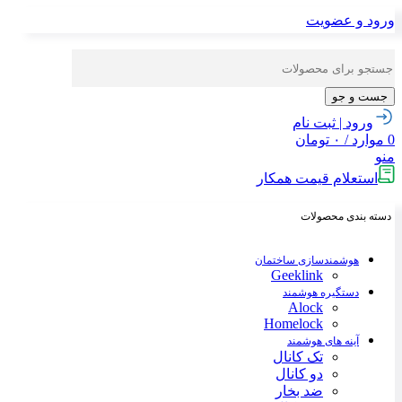
ورود و عضویت
جست و جو
ورود | ثبت نام
0
موارد
/
۰
تومان
منو
استعلام قیمت همکار
دسته بندی محصولات
هوشمندسازی ساختمان
Geeklink
دستگیره هوشمند
Alock
Homelock
آینه های هوشمند
تک کانال
دو کانال
ضد بخار