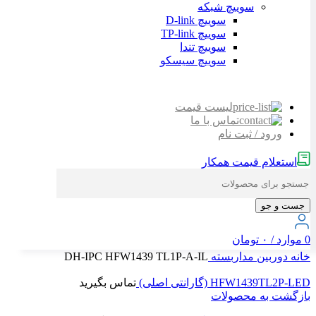
سوییچ شبکه
سوییچ D-link
سوییچ TP-link
سوییچ تندا
سوییچ سیسکو
لیست قیمت
تماس با ما
ورود / ثبت نام
استعلام قیمت همکار
جست و جو
0
موارد
/
۰
تومان
خانه
دوربین مداربسته
DH-IPC HFW1439 TL1P-A-IL
HFW1439TL2P-LED (گارانتی اصلی)
تماس بگیرید
بازگشت به محصولات