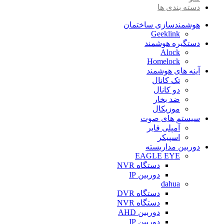
دسته بندی ها
هوشمندسازی ساختمان
Geeklink
دستگیره هوشمند
Alock
Homelock
آینه های هوشمند
تک کانال
دو کانال
ضد بخار
موزیکال
سیستم های صوت
آمپلی فایر
اسپیکر
دوربین مداربسته
EAGLE EYE
دستگاه NVR
دوربین IP
dahua
دستگاه DVR
دستگاه NVR
دوربین AHD
دوربین IP