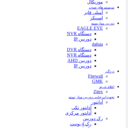
موزیکال
سیستم های صوت
آمپلی فایر
اسپیکر
دوربین مداربسته
EAGLE EYE
دستگاه NVR
دوربین IP
dahua
دستگاه DVR
دستگاه NVR
دوربین AHD
دوربین IP
دزدگیر
Firewall
GMK
اعلام حریق
Zitex
تجهیزات جانبی دوربین مدار بسته
آداپتور
آداپتور تکی
آداپتور مرکزی
رک دوربین
رک 4 یونیت