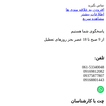
تماس بگیرید
افزودن به علاقه مندی ها
اطلاعات بیشتر
مشاهده سریع
پاسخگوی شما هستیم
از 9 صبح تا 18 عصر بجز روزهای تعطیل
تلفن:
061-53340048
09169812082
09375877807
09168801443
چت با کارشناسان