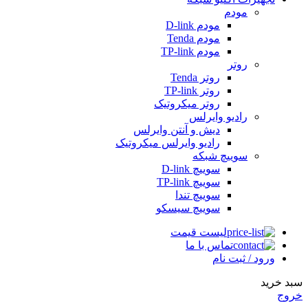
مودم
مودم D-link
مودم Tenda
مودم TP-link
روتر
روتر Tenda
روتر TP-link
روتر میکروتیک
رادیو وایرلس
دیش و آنتن وایرلس
رادیو وایرلس میکروتیک
سوییچ شبکه
سوییچ D-link
سوییچ TP-link
سوییچ تندا
سوییچ سیسکو
لیست قیمت
تماس با ما
ورود / ثبت نام
سبد خرید
خروج