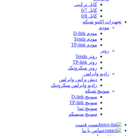
کابل ترکیبی
کابل 0/7
کابل 0/8
تجهیزات اکتیو شبکه
مودم
مودم D-link
مودم Tenda
مودم TP-link
روتر
روتر Tenda
روتر TP-link
روتر میکروتیک
رادیو وایرلس
دیش و آنتن وایرلس
رادیو وایرلس میکروتیک
سوییچ شبکه
سوییچ D-link
سوییچ TP-link
سوییچ تندا
سوییچ سیسکو
لیست قیمت
تماس با ما