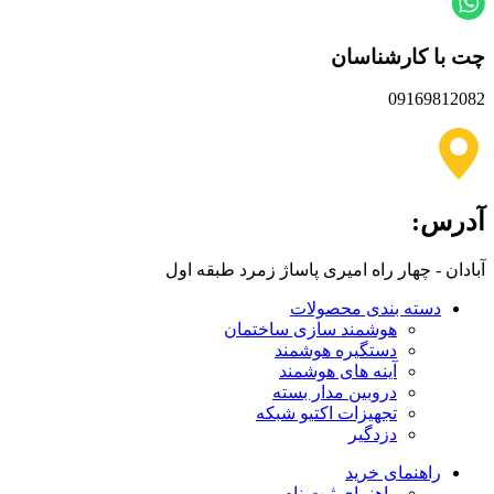
چت با کارشناسان
09169812082
آدرس:
آبادان - چهار راه امیری پاساژ زمرد طبقه اول
دسته بندی محصولات
هوشمند سازی ساختمان
دستگیره هوشمند
آینه های هوشمند
دروبین مدار بسته
تجهیزات اکتیو شبکه
دزدگیر
راهنمای خرید
راهنمای ثبت نام