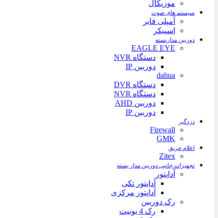
موزیکال
سیستم های صوت
آمپلی فایر
اسپیکر
دوربین مداربسته
EAGLE EYE
دستگاه NVR
دوربین IP
dahua
دستگاه DVR
دستگاه NVR
دوربین AHD
دوربین IP
دزدگیر
Firewall
GMK
اعلام حریق
Zitex
تجهیزات جانبی دوربین مدار بسته
آداپتور
آداپتور تکی
آداپتور مرکزی
رک دوربین
رک 4 یونیت