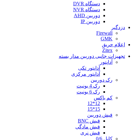
دستگاه DVR
دستگاه NVR
دوربین AHD
دوربین IP
دزدگیر
Firewall
GMK
اعلام حریق
Zitex
تجهیزات جانبی دوربین مدار بسته
آداپتور
آداپتور تکی
آداپتور مرکزی
رک دوربین
رک 4 یونیت
رک 6 یونیت
کم باکس
12*12
15*15
فیش دوربین
فیش BNC
فیش مادگی
فیش نری
کابل 0/6