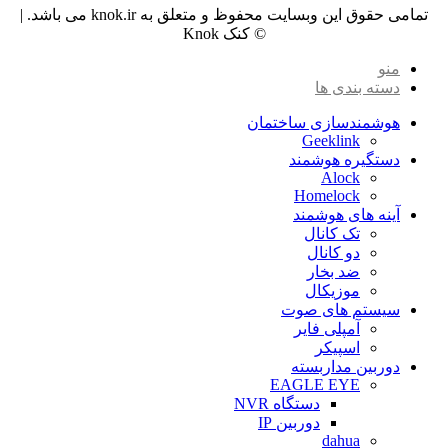
تمامی حقوق این وبسایت محفوظ و متعلق به knok.ir می باشد. |
© کنک Knok
منو
دسته بندی ها
هوشمندسازی ساختمان
Geeklink
دستگیره هوشمند
Alock
Homelock
آینه های هوشمند
تک کانال
دو کانال
ضد بخار
موزیکال
سیستم های صوت
آمپلی فایر
اسپیکر
دوربین مداربسته
EAGLE EYE
دستگاه NVR
دوربین IP
dahua