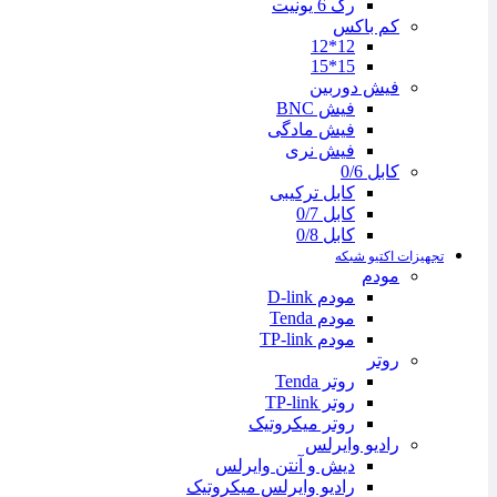
رک 6 یونیت
کم باکس
12*12
15*15
فیش دوربین
فیش BNC
فیش مادگی
فیش نری
کابل 0/6
کابل ترکیبی
کابل 0/7
کابل 0/8
تجهیزات اکتیو شبکه
مودم
مودم D-link
مودم Tenda
مودم TP-link
روتر
روتر Tenda
روتر TP-link
روتر میکروتیک
رادیو وایرلس
دیش و آنتن وایرلس
رادیو وایرلس میکروتیک