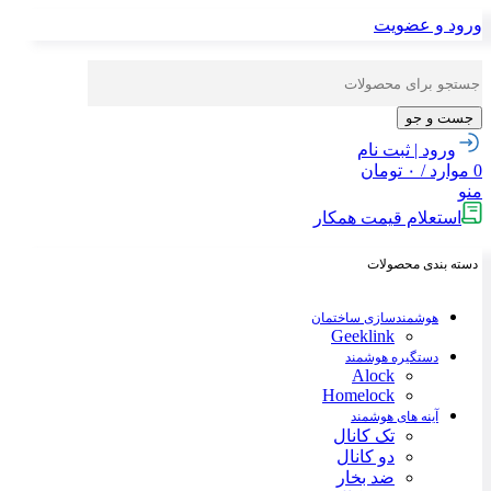
ورود و عضویت
جست و جو
ورود | ثبت نام
0
موارد
/
۰
تومان
منو
استعلام قیمت همکار
دسته بندی محصولات
هوشمندسازی ساختمان
Geeklink
دستگیره هوشمند
Alock
Homelock
آینه های هوشمند
تک کانال
دو کانال
ضد بخار