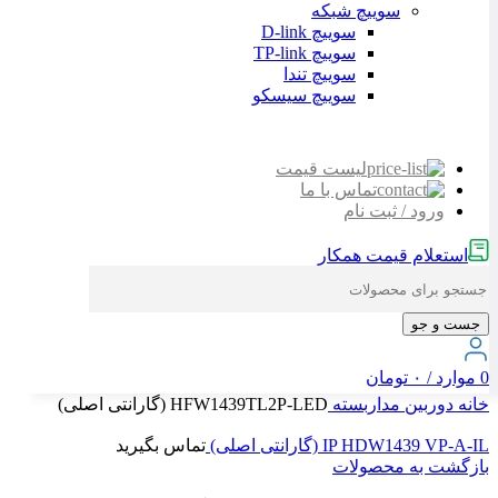
سوییچ شبکه
سوییچ D-link
سوییچ TP-link
سوییچ تندا
سوییچ سیسکو
لیست قیمت
تماس با ما
ورود / ثبت نام
استعلام قیمت همکار
جست و جو
0
موارد
/
۰
تومان
خانه
دوربین مداربسته
HFW1439TL2P-LED (گارانتی اصلی)
IP HDW1439 VP-A-IL (گارانتی اصلی)
تماس بگیرید
بازگشت به محصولات