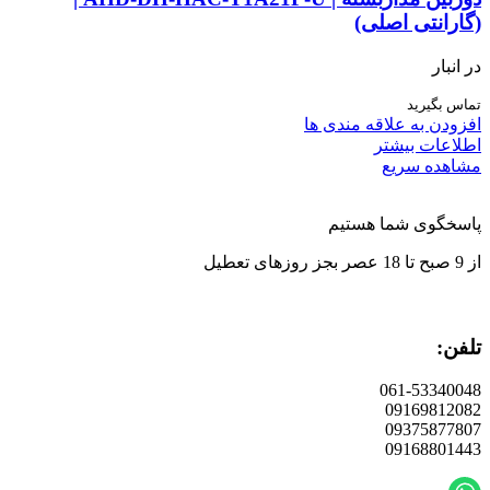
(گارانتی اصلی)
در انبار
تماس بگیرید
افزودن به علاقه مندی ها
اطلاعات بیشتر
مشاهده سریع
پاسخگوی شما هستیم
از 9 صبح تا 18 عصر بجز روزهای تعطیل
تلفن:
061-53340048
09169812082
09375877807
09168801443